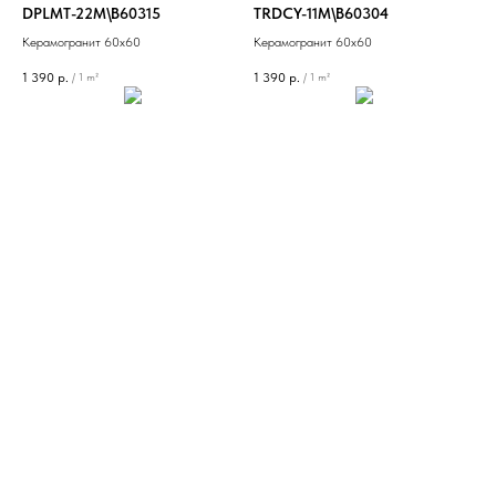
DPLMT-22M\B60315
TRDCY-11M\B60304
Керамогранит 60х60
Керамогранит 60х60
1 390
р.
1 390
р.
/
1 m²
/
1 m²