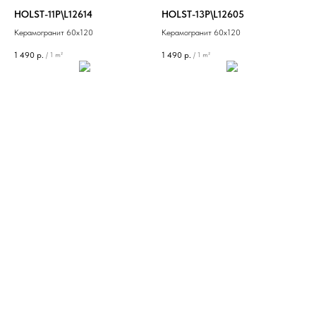
HOLST-11P\L12614
HOLST-13P\L12605
Керамогранит 60х120
Керамогранит 60х120
1 490
р.
1 490
р.
/
1 m²
/
1 m²