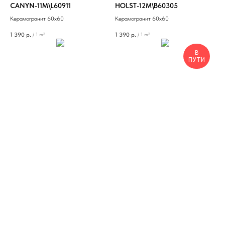
CANYN-11M\L60911
HOLST-12M\B60305
Керамогранит 60х60
Керамогранит 60х60
1 390
р.
1 390
р.
/
1 m²
/
1 m²
В
ПУТИ