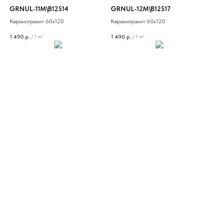
GRNUL-11M\B12514
GRNUL-12M\B12517
Керамогранит 60х120
Керамогранит 60х120
1 490
р.
1 490
р.
/
1 m²
/
1 m²