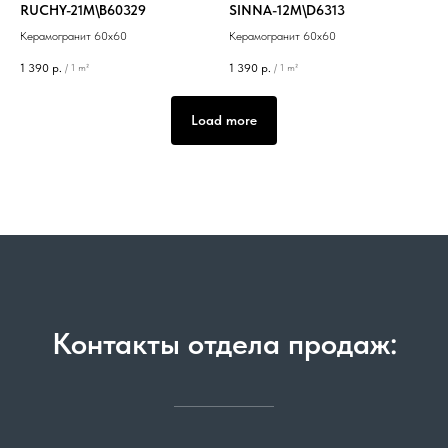
RUCHY-21M\B60329
SINNA-12M\D6313
Керамогранит 60х60
Керамогранит 60х60
1 390
р.
1 390
р.
/
1 m²
/
1 m²
Load more
Контакты отдела продаж: