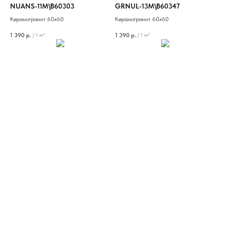
NUANS-11M\B60303
GRNUL-13M\B60347
Керамогранит 60х60
Керамогранит 60х60
1 390
р.
1 390
р.
/
1 m²
/
1 m²