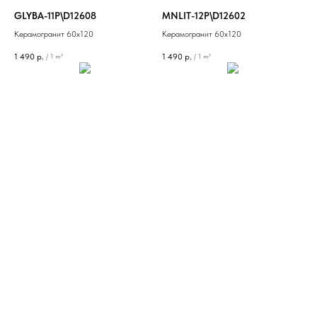
GLYBA-11P\D12608
MNLIT-12P\D12602
Керамогранит 60х120
Керамогранит 60х120
1 490
р.
1 490
р.
/
1 m²
/
1 m²