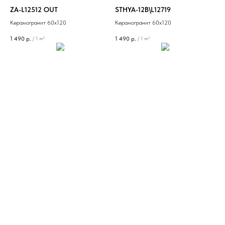
ZA-L12512 OUT
STHYA-12B\L12719
Керамогранит 60х120
Керамогранит 60х120
1 490
р.
1 490
р.
/
1 m²
/
1 m²