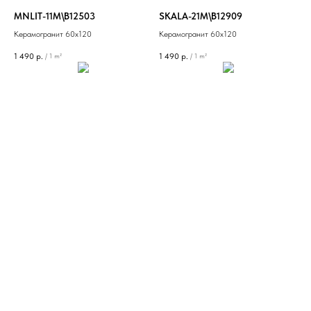
MNLIT-11M\B12503
SKALA-21M\B12909
Керамогранит 60х120
Керамогранит 60х120
1 490
р.
1 490
р.
/
1 m²
/
1 m²