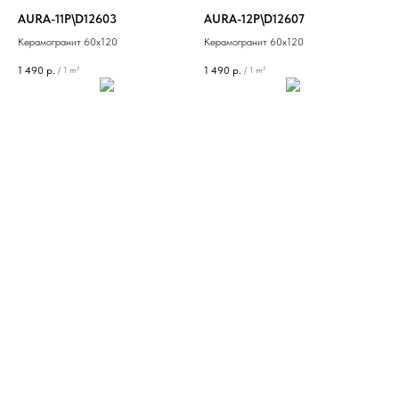
AURA-11P\D12603
AURA-12P\D12607
Керамогранит 60х120
Керамогранит 60х120
1 490
р.
1 490
р.
/
1 m²
/
1 m²