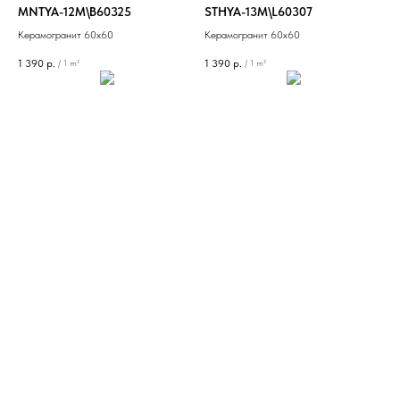
MNTYA-12M\B60325
STHYA-13M\L60307
Керамогранит 60х60
Керамогранит 60х60
1 390
р.
1 390
р.
/
1 m²
/
1 m²