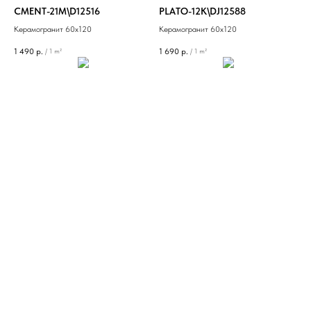
CMENT-21M\D12516
PLATO-12K\DJ12588
Керамогранит 60х120
Керамогранит 60х120
1 490
р.
1 690
р.
/
1 m²
/
1 m²