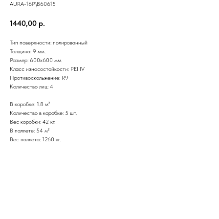
AURA-16P\B60615
1440,00
р.
Тип поверхности: полированный
Толщина: 9 мм.
Размер: 600х600 мм.
Класс износостойкости: PEI IV
Противоскольжение: R9
Количество лиц: 4
В коробке: 1.8 м²
Количество в коробке: 5 шт.
Вес коробки: 42 кг.
В паллете: 54 м²
Вес паллета: 1260 кг.