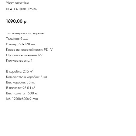
Vizavi ceramica
PLATO-11K\BJ12596
1690,00
р.
Тип поверхности: карвинг
Толщина: 9 мм.
Размер: 60х120 мм.
Класс износостойкости: PEI IV
Противоскольжение: R9
Количество лиц: 1
В коробке: 2.16 м²
Количество в коробке: 3 шт.
Вес коробки: 50 кг.
В паллете: 95.04 м²
Вес паллета: 1600 кг.
lwh: 1200x600x9 mm