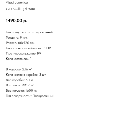
Vizavi ceramica
GLYBA-11P\D12608
1490,00
р.
Тип поверхности: полированный
Толщина: 9 мм.
Размер: 60х120 мм.
Класс износостойкости: PEI IV
Противоскольжение: R9
Количество лиц: 1
В коробке: 2.16 м²
Количество в коробке: 3 шт.
Вес коробки: 50 кг.
В паллете: 99.36 м²
Вес паллета: 1600 кг.
Тип поверхности:: Полированный