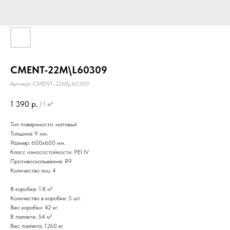
CMENT-22M\L60309
Артикул:
CMENT-22M\L60309
1 390
р.
/
1 м²
Тип поверхности: матовый
Толщина: 9 мм.
Размер: 600х600 мм.
Класс износостойкости: PEI IV
Противоскольжение: R9
Количество лиц: 4
В коробке: 1.8 м²
Количество в коробке: 5 шт.
Вес коробки: 42 кг.
В паллете: 54 м²
Вес паллета: 1260 кг.