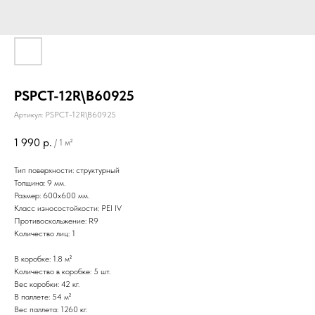
PSPCT-12R\B60925
Артикул:
PSPCT-12R\B60925
1 990
р.
/
1 м²
Тип поверхности: структурный
Толщина: 9 мм.
Размер: 600х600 мм.
Класс износостойкости: PEI IV
Противоскольжение: R9
Количество лиц: 1
В коробке: 1.8 м²
Количество в коробке: 5 шт.
Вес коробки: 42 кг.
В паллете: 54 м²
Вес паллета: 1260 кг.