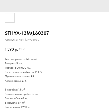
STHYA-13M\L60307
Артикул:
STHYA-13M\L60307
1 390
р.
/
1 м²
Тип поверхности: Матовый
Толщина: 9 мм.
Размер: 600х600 мм.
Класс износостойкости: PEI IV
Противоскольжение: R9
Количество лиц: 6
В коробке: 1.8 м²
Количество в коробке: 5 шт.
Вес коробки: 42 кг.
В паллете: 54 м²
Вес паллета: 1260 кг.