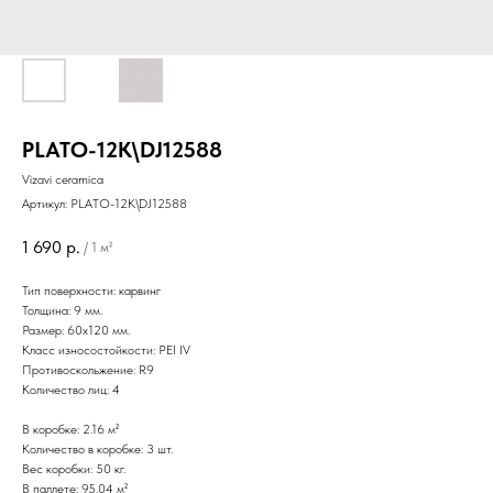
PLATO-12K\DJ12588
Vizavi ceramica
Артикул:
PLATO-12K\DJ12588
1 690
р.
/
1 м²
Тип поверхности: карвинг
Толщина: 9 мм.
Размер: 60х120 мм.
Класс износостойкости: PEI IV
Противоскольжение: R9
Количество лиц: 4
В коробке: 2.16 м²
Количество в коробке: 3 шт.
Вес коробки: 50 кг.
В паллете: 95.04 м²