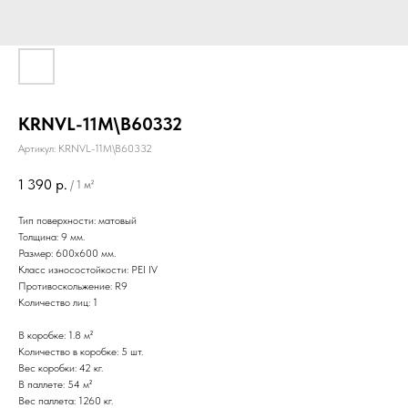
KRNVL-11M\B60332
Артикул:
KRNVL-11M\B60332
1 390
р.
/
1 м²
Тип поверхности: матовый
Толщина: 9 мм.
Размер: 600х600 мм.
Класс износостойкости: PEI IV
Противоскольжение: R9
Количество лиц: 1
В коробке: 1.8 м²
Количество в коробке: 5 шт.
Вес коробки: 42 кг.
В паллете: 54 м²
Вес паллета: 1260 кг.