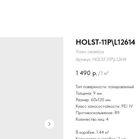
HOLST-11P\L12614
Vizavi ceramica
Артикул:
HOLST-11P\L12614
1 490
р.
/
1 м²
Тип поверхности: полированный
Толщина: 9 мм.
Размер: 60х120 мм.
Класс износостойкости: PEI IV
Противоскольжение: R9
Количество лиц: 4
В коробке: 1.44 м²
Количество в коробке: 2 шт.